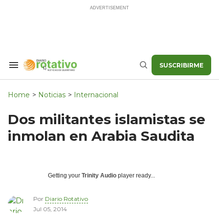
Skip
to
content
SUSCRIBIRME
Search
Buscar
&
Section
Navigation
Home
>
Noticias
>
Internacional
Dos militantes islamistas se
inmolan en Arabia Saudita
Getting your
Trinity Audio
player ready...
Por
Diario Rotativo
Jul 05, 2014