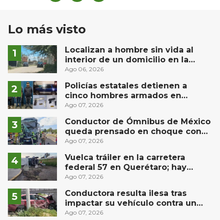
Lo más visto
Localizan a hombre sin vida al
interior de un domicilio en la
comunidad El Rodeo, San Juan del
Ago 06, 2026
Río
Policías estatales detienen a
cinco hombres armados en
Puebla capital
Ago 07, 2026
Conductor de Ómnibus de México
queda prensado en choque con
materialista en San Juan del Río
Ago 07, 2026
Vuelca tráiler en la carretera
federal 57 en Querétaro; hay
derrame de combustible
Ago 07, 2026
controlado, sin lesionados
Conductora resulta ilesa tras
impactar su vehículo contra un
muro en Huimilpan
Ago 07, 2026