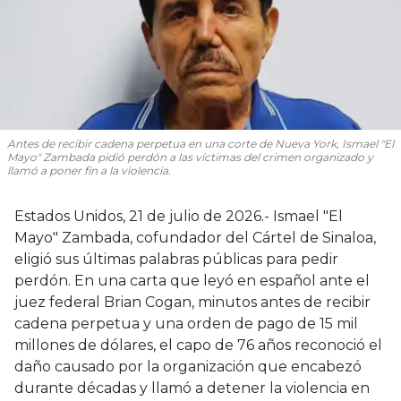
Antes de recibir cadena perpetua en una corte de Nueva York, Ismael "El
Mayo" Zambada pidió perdón a las víctimas del crimen organizado y
llamó a poner fin a la violencia.
Estados Unidos, 21 de julio de 2026.- Ismael "El
Mayo" Zambada, cofundador del Cártel de Sinaloa,
eligió sus últimas palabras públicas para pedir
perdón. En una carta que leyó en español ante el
juez federal Brian Cogan, minutos antes de recibir
cadena perpetua y una orden de pago de 15 mil
millones de dólares, el capo de 76 años reconoció el
daño causado por la organización que encabezó
durante décadas y llamó a detener la violencia en