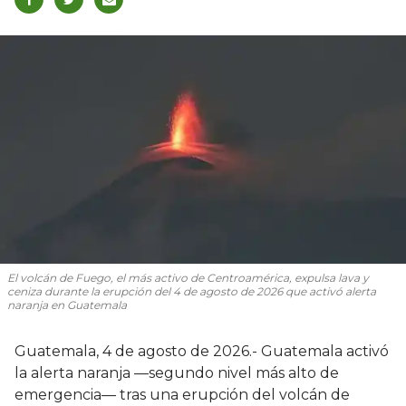
El volcán de Fuego, el más activo de Centroamérica, expulsa lava y
ceniza durante la erupción del 4 de agosto de 2026 que activó alerta
naranja en Guatemala
Guatemala, 4 de agosto de 2026.- Guatemala activó
la alerta naranja —segundo nivel más alto de
emergencia— tras una erupción del volcán de