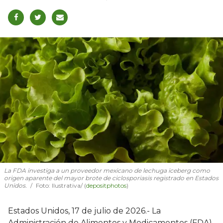
La FDA investiga a un proveedor mexicano de lechuga iceberg como
origen aparente del mayor brote de ciclosporiasis registrado en Estados
Unidos.
Foto: Ilustrativa/ (
depositphotos
)
Estados Unidos, 17 de julio de 2026.- La
Administración de Alimentos y Medicamentos (FDA)