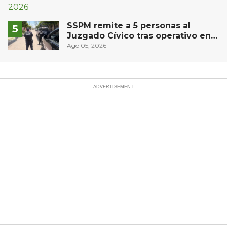
SSPM remite a 5 personas al
Juzgado Cívico tras operativo en
San Juan del Río
Ago 05, 2026