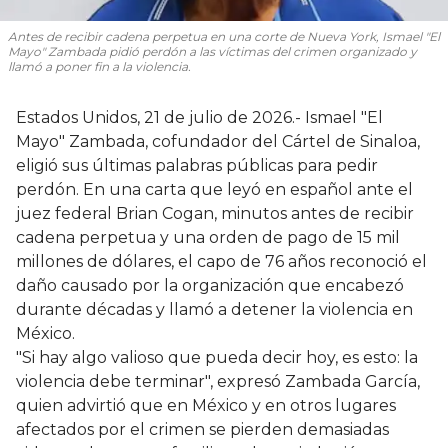
Antes de recibir cadena perpetua en una corte de Nueva York, Ismael "El
Mayo" Zambada pidió perdón a las víctimas del crimen organizado y
llamó a poner fin a la violencia.
Estados Unidos, 21 de julio de 2026.- Ismael "El
Mayo" Zambada, cofundador del Cártel de Sinaloa,
eligió sus últimas palabras públicas para pedir
perdón. En una carta que leyó en español ante el
juez federal Brian Cogan, minutos antes de recibir
cadena perpetua y una orden de pago de 15 mil
millones de dólares, el capo de 76 años reconoció el
daño causado por la organización que encabezó
durante décadas y llamó a detener la violencia en
México.
"Si hay algo valioso que pueda decir hoy, es esto: la
violencia debe terminar", expresó Zambada García,
quien advirtió que en México y en otros lugares
afectados por el crimen se pierden demasiadas