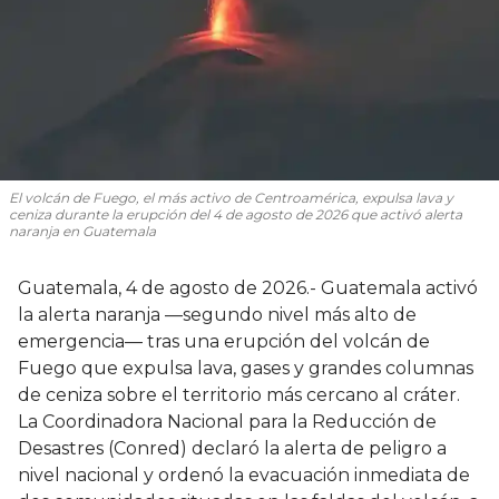
El volcán de Fuego, el más activo de Centroamérica, expulsa lava y
ceniza durante la erupción del 4 de agosto de 2026 que activó alerta
naranja en Guatemala
Guatemala, 4 de agosto de 2026.- Guatemala activó
la alerta naranja —segundo nivel más alto de
emergencia— tras una erupción del volcán de
Fuego que expulsa lava, gases y grandes columnas
de ceniza sobre el territorio más cercano al cráter.
La Coordinadora Nacional para la Reducción de
Desastres (Conred) declaró la alerta de peligro a
nivel nacional y ordenó la evacuación inmediata de