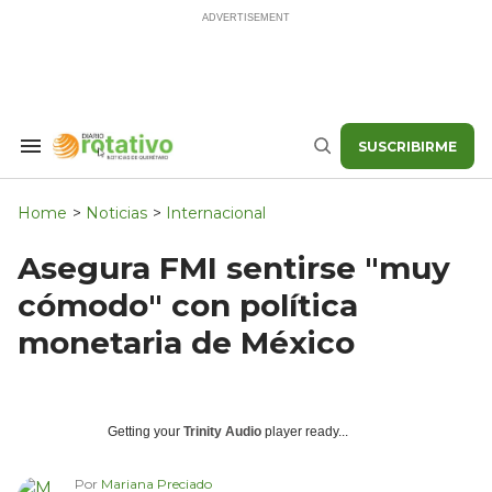
Skip
to
content
SUSCRIBIRME
Search
Buscar
&
Section
Navigation
Home
>
Noticias
>
Internacional
Asegura FMI sentirse "muy
cómodo" con política
monetaria de México
Getting your
Trinity Audio
player ready...
Por
Mariana Preciado