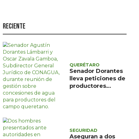
Seguridad
Ciencia y
tecnología
Reciente
Política
Turismo
Asuntos Sociales
QUERÉTARO
Senador Dorantes
Estilo de vida
lleva peticiones de
Opinión
productores
queretanos a la
CONAGUA
SEGURIDAD
Aseguran a dos