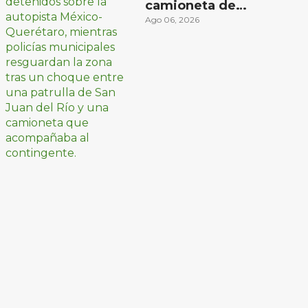
camioneta de
peregrinos ciclistas
Ago 06, 2026
en la autopista
México-Querétaro