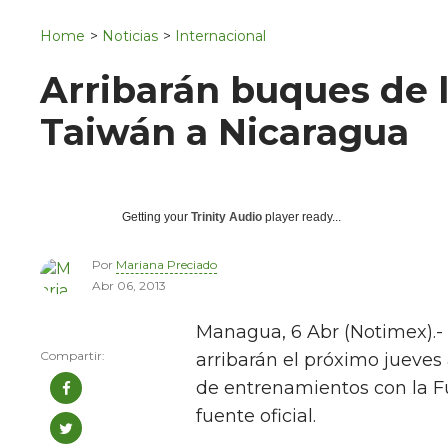
Navigation
San Juan del Río
Home
>
Noticias
>
Internacional
Municipios
Arribarán buques de 
Taiwán a Nicaragua
Getting your
Trinity Audio
player ready...
Por
Mariana Preciado
Abr 06, 2013
Managua, 6 Abr (Notimex).
arribarán el próximo jueves 
de entrenamientos con la Fu
fuente oficial.