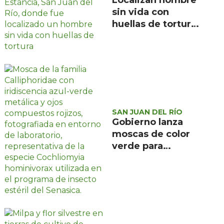
Localizan hombre
sin vida con
huellas de tortura
en ejido La
Estancia, San Juan
del Río
SAN JUAN DEL RÍO
Gobierno lanza
moscas de color
verde para
combatir el
gusano
barrenador: no las
mates