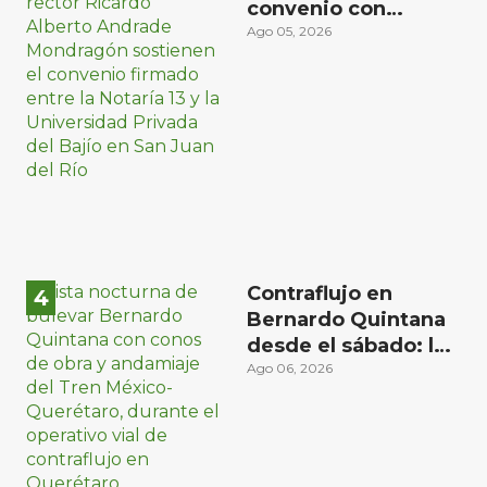
convenio con
Universidad Privada
Ago 05, 2026
del Bajío para recibir
estudiantes en
prácticas
Contraflujo en
Bernardo Quintana
desde el sábado: la
etapa más compleja
Ago 06, 2026
del operativo vial