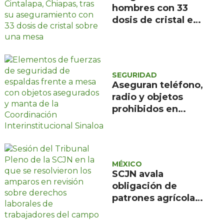
hombres con 33
dosis de cristal en
Cintalapa, Chiapas
SEGURIDAD
Aseguran teléfono,
radio y objetos
prohibidos en
revisión al Centro
Penitenciario de
Aguaruto
MÉXICO
SCJN avala
obligación de
patrones agrícolas
de dar vivienda,
alimentos y agua a