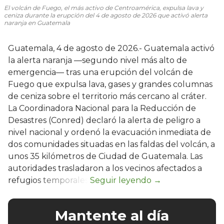
El volcán de Fuego, el más activo de Centroamérica, expulsa lava y
ceniza durante la erupción del 4 de agosto de 2026 que activó alerta
naranja en Guatemala
Guatemala, 4 de agosto de 2026.- Guatemala activó
la alerta naranja —segundo nivel más alto de
emergencia— tras una erupción del volcán de
Fuego que expulsa lava, gases y grandes columnas
de ceniza sobre el territorio más cercano al cráter.
La Coordinadora Nacional para la Reducción de
Desastres (Conred) declaró la alerta de peligro a
nivel nacional y ordenó la evacuación inmediata de
dos comunidades situadas en las faldas del volcán, a
unos 35 kilómetros de Ciudad de Guatemala. Las
autoridades trasladaron a los vecinos afectados a
refugios temporales.
Mantente al día