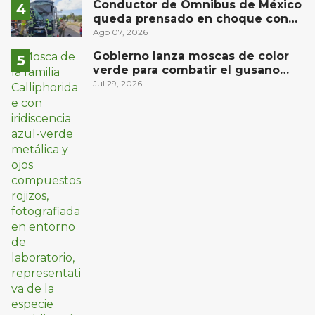
Conductor de Ómnibus de México
queda prensado en choque con
materialista en San Juan del Río
Ago 07, 2026
Gobierno lanza moscas de color
verde para combatir el gusano
barrenador: no las mates
Jul 29, 2026