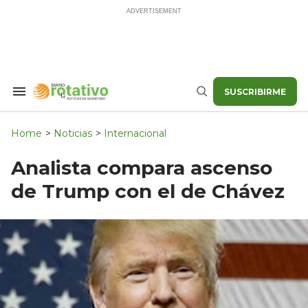
Skip
to
content
SUSCRIBIRME
Search
Buscar
&
Section
Navigation
Home
>
Noticias
>
Internacional
Analista compara ascenso
de Trump con el de Chávez