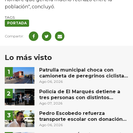
población", concluyó.
PORTADA
Lo más visto
Patrulla municipal choca con
camioneta de peregrinos ciclistas
en la autopista México-Querétaro
Ago 06, 2026
Policía de El Marqués detiene a
tres personas con distintos
narcóticos
Ago 07, 2026
Pedro Escobedo refuerza
transporte escolar con donación
de camión de Flecha Amarilla para
Ago 06, 2026
universitarios