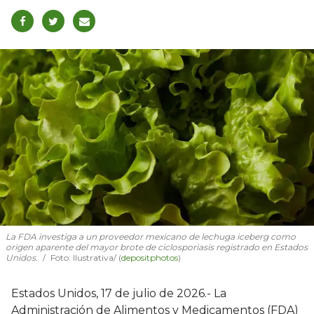
La FDA investiga a un proveedor mexicano de lechuga iceberg como
origen aparente del mayor brote de ciclosporiasis registrado en Estados
Unidos.
Foto: Ilustrativa/ (
depositphotos
)
Estados Unidos, 17 de julio de 2026.- La
Administración de Alimentos y Medicamentos (FDA)