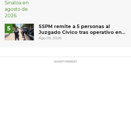
SSPM remite a 5 personas al
Juzgado Cívico tras operativo en
San Juan del Río
Ago 05, 2026