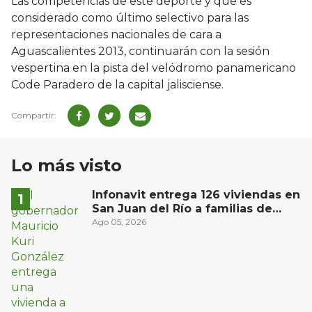
Las competencias de este deporte y que es
considerado como último selectivo para las
representaciones nacionales de cara a
Aguascalientes 2013, continuarán con la sesión
vespertina en la pista del velódromo panamericano
Code Paradero de la capital jalisciense.
Lo más visto
Infonavit entrega 126 viviendas en
San Juan del Río a familias de
bajos ingresos
Ago 05, 2026