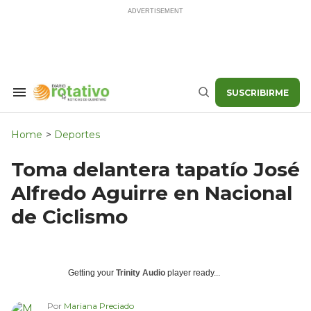
Skip
to
content
SUSCRIBIRME
Search
Buscar
&
Section
Navigation
Home
>
Deportes
Toma delantera tapatío José
Alfredo Aguirre en Nacional
de Ciclismo
Getting your
Trinity Audio
player ready...
Por
Mariana Preciado