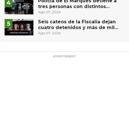
Policía de El Marqués detiene a
tres personas con distintos
narcóticos
Ago 07, 2026
Seis cateos de la Fiscalía dejan
cuatro detenidos y más de mil
dosis aseguradas en Querétaro
Ago 07, 2026