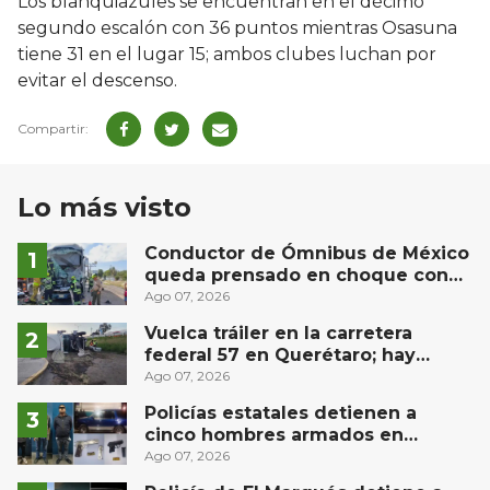
Los blanquiazules se encuentran en el décimo
segundo escalón con 36 puntos mientras Osasuna
tiene 31 en el lugar 15; ambos clubes luchan por
evitar el descenso.
Lo más visto
Conductor de Ómnibus de México
queda prensado en choque con
materialista en San Juan del Río
Ago 07, 2026
Vuelca tráiler en la carretera
federal 57 en Querétaro; hay
derrame de combustible
Ago 07, 2026
controlado, sin lesionados
Policías estatales detienen a
cinco hombres armados en
Puebla capital
Ago 07, 2026