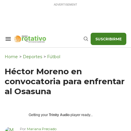
Skip
to
content
SUSCRIBIRME
Search
Buscar
&
Section
Navigation
Home
>
Deportes
>
Fútbol
Héctor Moreno en
convocatoria para enfrentar
al Osasuna
Getting your
Trinity Audio
player ready...
Por
Mariana Preciado