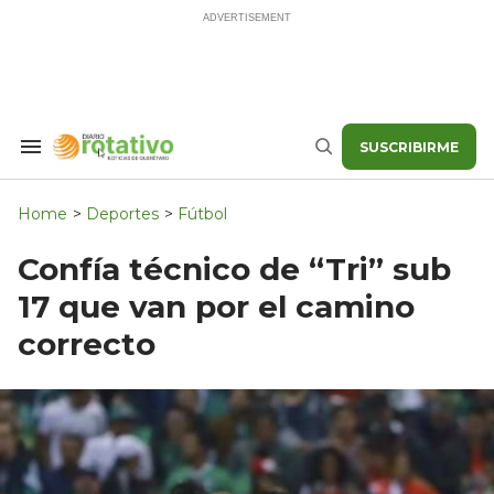
Skip
to
content
SUSCRIBIRME
Search
Buscar
&
Section
Navigation
Home
>
Deportes
>
Fútbol
Confía técnico de “Tri” sub
17 que van por el camino
correcto