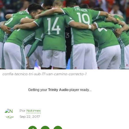
confia-tecnico-tri-sub-17-van-camino-correcto-1
Getting your
Trinity Audio
player ready...
Por
Notimex
Sep 22, 2017