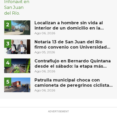
Localizan a hombre sin vida al
interior de un domicilio en la
comunidad El Rodeo, San Juan del
Ago 06, 2026
Río
Notaría 13 de San Juan del Río
firmó convenio con Universidad
Privada del Bajío para recibir
Ago 05, 2026
estudiantes en prácticas
Contraflujo en Bernardo Quintana
desde el sábado: la etapa más
compleja del operativo vial
Ago 06, 2026
Patrulla municipal choca con
camioneta de peregrinos ciclistas
en la autopista México-Querétaro
Ago 06, 2026