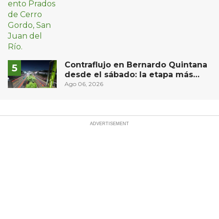
Contraflujo en Bernardo Quintana
desde el sábado: la etapa más
compleja del operativo vial
Ago 06, 2026