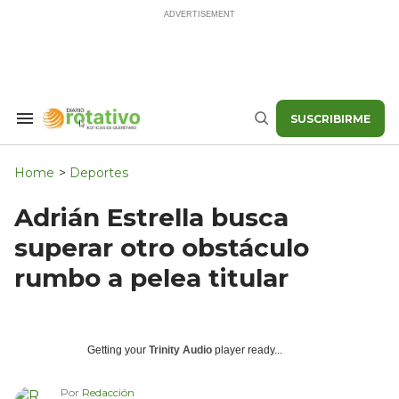
Skip
to
content
SUSCRIBIRME
Search
Buscar
&
Section
Navigation
Home
>
Deportes
Adrián Estrella busca
superar otro obstáculo
rumbo a pelea titular
Getting your
Trinity Audio
player ready...
Por
Redacción