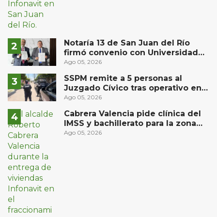
Notaría 13 de San Juan del Río
firmó convenio con Universidad
Privada del Bajío para recibir
Ago 05, 2026
estudiantes en prácticas
SSPM remite a 5 personas al
Juzgado Cívico tras operativo en
San Juan del Río
Ago 05, 2026
Cabrera Valencia pide clínica del
IMSS y bachillerato para la zona
oriente de San Juan del Río
Ago 05, 2026