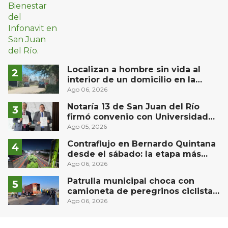
Localizan a hombre sin vida al
interior de un domicilio en la
comunidad El Rodeo, San Juan del
Ago 06, 2026
Río
Notaría 13 de San Juan del Río
firmó convenio con Universidad
Privada del Bajío para recibir
Ago 05, 2026
estudiantes en prácticas
Contraflujo en Bernardo Quintana
desde el sábado: la etapa más
compleja del operativo vial
Ago 06, 2026
Patrulla municipal choca con
camioneta de peregrinos ciclistas
en la autopista México-Querétaro
Ago 06, 2026