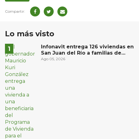
Lo más visto
Infonavit entrega 126 viviendas en
San Juan del Río a familias de
bajos ingresos
Ago 05, 2026