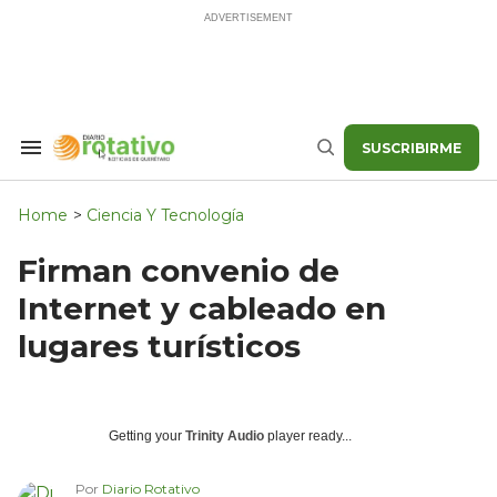
Skip
to
content
SUSCRIBIRME
Search
Buscar
&
Section
Navigation
Home
>
Ciencia Y Tecnología
Firman convenio de
Internet y cableado en
lugares turísticos
Getting your
Trinity Audio
player ready...
Por
Diario Rotativo