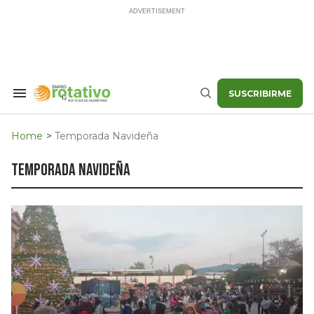
Skip
to
content
SUSCRIBIRME
Search
Buscar
&
Section
Navigation
Home
>
Temporada Navideña
temporada navideña