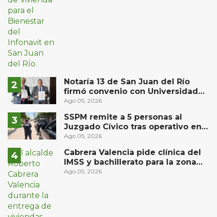
Notaría 13 de San Juan del Río
firmó convenio con Universidad
Privada del Bajío para recibir
Ago 05, 2026
estudiantes en prácticas
SSPM remite a 5 personas al
Juzgado Cívico tras operativo en
San Juan del Río
Ago 05, 2026
Cabrera Valencia pide clínica del
IMSS y bachillerato para la zona
oriente de San Juan del Río
Ago 05, 2026