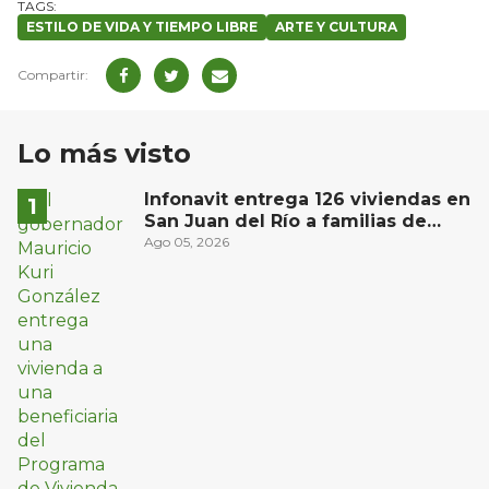
ESTILO DE VIDA Y TIEMPO LIBRE
ARTE Y CULTURA
Lo más visto
Infonavit entrega 126 viviendas en
San Juan del Río a familias de
bajos ingresos
Ago 05, 2026