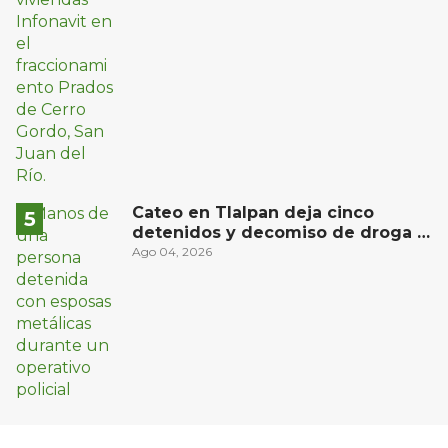
Cateo en Tlalpan deja cinco
detenidos y decomiso de droga y
un arma
Ago 04, 2026