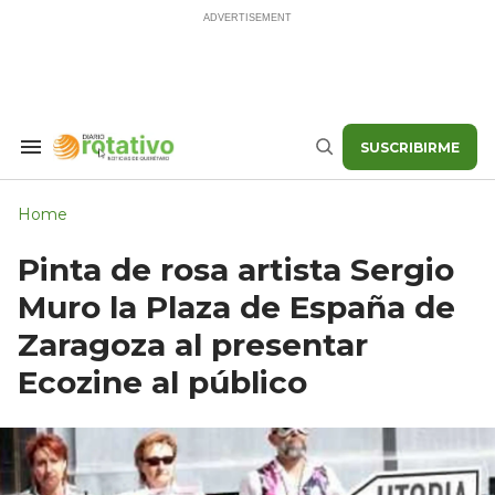
Skip
to
content
SUSCRIBIRME
Search
Buscar
&
Section
Navigation
Home
Pinta de rosa artista Sergio
Muro la Plaza de España de
Zaragoza al presentar
Ecozine al público