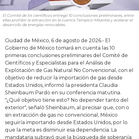
El Comité de 54 científicos entregó 10 conclusiones preliminares, entre
ellas prohibir la extracción en la cuenca Tampico-Misantla y acelerar el
desarrollo de energías renovables.
Ciudad de México, 6 de agosto de 2026.- El
Gobierno de México tomará en cuenta las 10
primeras conclusiones preliminares del Comité de
Científicos y Especialistas para el Análisis de
Explotación de Gas Natural No Convencional, con el
objetivo de reducir la importación de gas desde
Estados Unidos, informó la presidenta Claudia
Sheinbaum Pardo en su conferencia matutina.
"¿Qué objetivo tiene esto? No depender tanto del
exterior", señaló Sheinbaum, al precisar que, con o
sin extracción de gas no convencional, México
seguiría importando desde Estados Unidos, por lo
que la meta es disminuir esa dependencia. La
mandataria subrayó que la búsqueda de soberanía