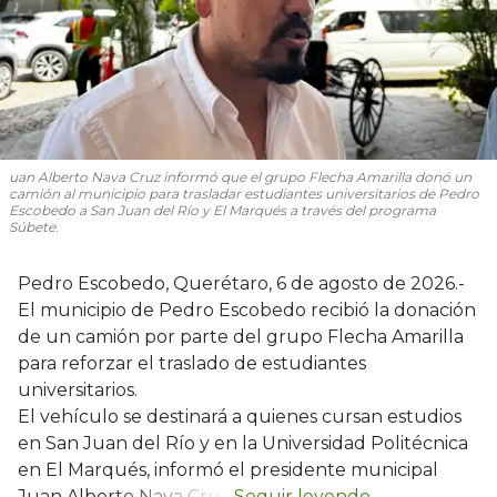
uan Alberto Nava Cruz informó que el grupo Flecha Amarilla donó un
camión al municipio para trasladar estudiantes universitarios de Pedro
Escobedo a San Juan del Río y El Marqués a través del programa
Súbete.
Pedro Escobedo, Querétaro, 6 de agosto de 2026.-
El municipio de Pedro Escobedo recibió la donación
de un camión por parte del grupo Flecha Amarilla
para reforzar el traslado de estudiantes
universitarios.
El vehículo se destinará a quienes cursan estudios
en San Juan del Río y en la Universidad Politécnica
en El Marqués, informó el presidente municipal
Juan Alberto Nava Cruz.