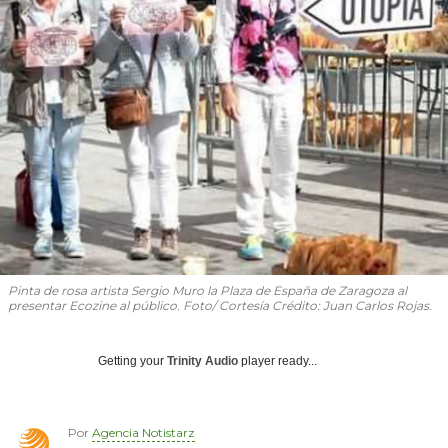
Pinta de rosa artista Sergio Muro la Plaza de España de Zaragoza al
presentar Ecozine al público. Foto/ Cortesía Crédito: Juan Carlos Rojas.
Getting your
Trinity Audio
player ready...
Por
Agencia Notistarz