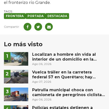
el fronterizo río Grande.
FRONTERA
PORTADA
DESTACADA
Lo más visto
Localizan a hombre sin vida al
interior de un domicilio en la
comunidad El Rodeo, San Juan del
Ago 06, 2026
Río
Vuelca tráiler en la carretera
federal 57 en Querétaro; hay
derrame de combustible
Ago 07, 2026
controlado, sin lesionados
Patrulla municipal choca con
camioneta de peregrinos ciclistas
en la autopista México-Querétaro
Ago 06, 2026
Policías estatales detienen a