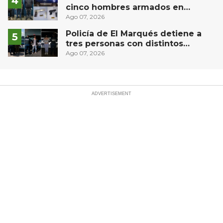
cinco hombres armados en
Puebla capital
Ago 07, 2026
Policía de El Marqués detiene a
tres personas con distintos
narcóticos
Ago 07, 2026