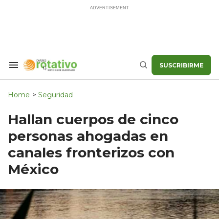
Skip
to
content
SUSCRIBIRME
Search
Buscar
&
Section
Navigation
Home
>
Seguridad
Hallan cuerpos de cinco
personas ahogadas en
canales fronterizos con
México