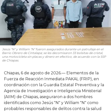
Jesús "N" y William "N" fueron asegurados durante un patrullaje en el
Barrio Obrero de Cintalapa; se les decomisaron 33 bolsitas de cristal,
una motocicleta sin placas y dinero en efectivo, de acuerdo con la SSP
de Chiapas.
Chiapas, 6 de agosto de 2026.— Elementos de la
Fuerza de Reacción Inmediata PAKAL (FRIP), en
coordinación con la Guardia Estatal Preventiva y la
Agencia de Investigación e Inteligencia Ministerial
(AIIM) de Chiapas, aseguraron a dos hombres
identificados como Jesús "N" y William "N" como
probables responsables de delitos contra la salud