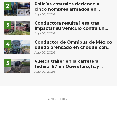
Río
Policías estatales detienen a
cinco hombres armados en
Puebla capital
Ago 07, 2026
Conductora resulta ilesa tras
impactar su vehículo contra un
muro en Huimilpan
Ago 07, 2026
Conductor de Ómnibus de México
queda prensado en choque con
materialista en San Juan del Río
Ago 07, 2026
Vuelca tráiler en la carretera
federal 57 en Querétaro; hay
derrame de combustible
Ago 07, 2026
controlado, sin lesionados