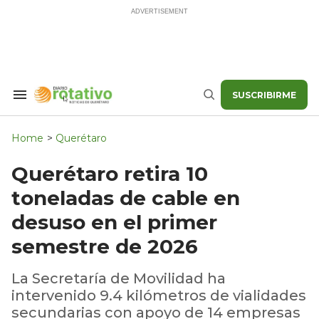
Skip
to
content
SUSCRIBIRME
Search
Buscar
&
Section
Navigation
Home
>
Querétaro
Querétaro retira 10
toneladas de cable en
desuso en el primer
semestre de 2026
La Secretaría de Movilidad ha
intervenido 9.4 kilómetros de vialidades
secundarias con apoyo de 14 empresas