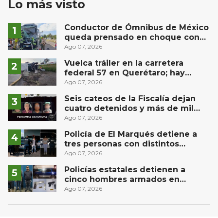
Lo más visto
Conductor de Ómnibus de México
queda prensado en choque con
materialista en San Juan del Río
Ago 07, 2026
Vuelca tráiler en la carretera
federal 57 en Querétaro; hay
derrame de combustible
Ago 07, 2026
controlado, sin lesionados
Seis cateos de la Fiscalía dejan
cuatro detenidos y más de mil
dosis aseguradas en Querétaro
Ago 07, 2026
Policía de El Marqués detiene a
tres personas con distintos
narcóticos
Ago 07, 2026
Policías estatales detienen a
cinco hombres armados en
Puebla capital
Ago 07, 2026