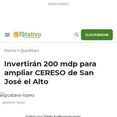
Skip
to
content
SUSCRIBIRME
Search
Buscar
&
Section
Navigation
Home
>
Querétaro
Invertirán 200 mdp para
ampliar CERESO de San
José el Alto
gustavo-lopez
Getting your
Trinity Audio
player ready...