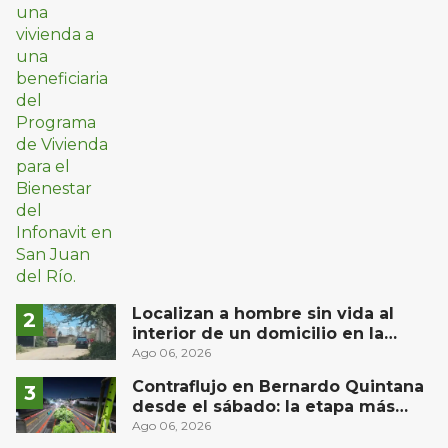
Localizan a hombre sin vida al
interior de un domicilio en la
comunidad El Rodeo, San Juan del
Ago 06, 2026
Río
Contraflujo en Bernardo Quintana
desde el sábado: la etapa más
compleja del operativo vial
Ago 06, 2026