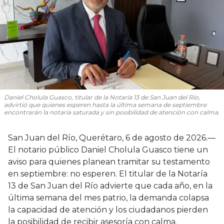
Daniel Cholula Guasco, titular de la Notaría 13 de San Juan del Río,
advirtió que quienes esperen hasta la última semana de septiembre
encontrarán la notaría saturada y sin posibilidad de atención con calma.
San Juan del Río, Querétaro, 6 de agosto de 2026.—
El notario público Daniel Cholula Guasco tiene un
aviso para quienes planean tramitar su testamento
en septiembre: no esperen. El titular de la Notaría
13 de San Juan del Río advierte que cada año, en la
última semana del mes patrio, la demanda colapsa
la capacidad de atención y los ciudadanos pierden
la posibilidad de recibir asesoría con calma.