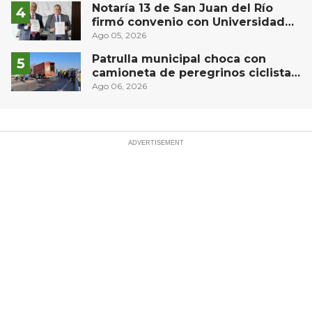
Notaría 13 de San Juan del Río
firmó convenio con Universidad
Privada del Bajío para recibir
Ago 05, 2026
estudiantes en prácticas
Patrulla municipal choca con
camioneta de peregrinos ciclistas
en la autopista México-Querétaro
Ago 06, 2026