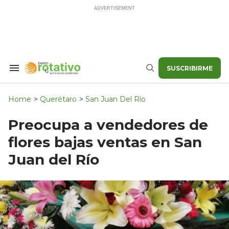
Skip
to
content
SUSCRIBIRME
Search
Buscar
&
Section
Navigation
Home
>
Querétaro
>
San Juan Del Río
Preocupa a vendedores de
flores bajas ventas en San
Juan del Río