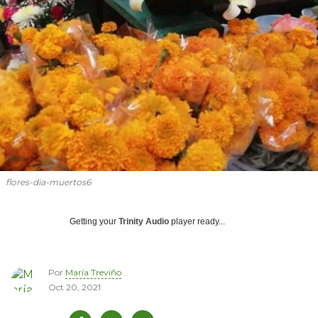
flores-dia-muertos6
Getting your
Trinity Audio
player ready...
Por
María Treviño
Oct 20, 2021