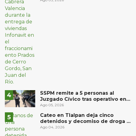
oriente de San Juan del Río
SSPM remite a 5 personas al
Juzgado Cívico tras operativo en
San Juan del Río
Ago 05, 2026
Cateo en Tlalpan deja cinco
detenidos y decomiso de droga y
un arma
Ago 04, 2026