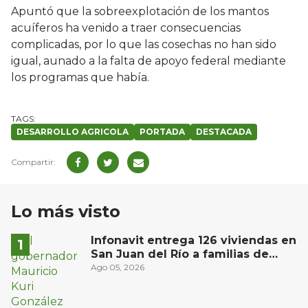
Apuntó que la sobreexplotación de los mantos
acuíferos ha venido a traer consecuencias
complicadas, por lo que las cosechas no han sido
igual, aunado a la falta de apoyo federal mediante
los programas que había.
DESARROLLO AGRICOLA
PORTADA
DESTACADA
Lo más visto
Infonavit entrega 126 viviendas en
San Juan del Río a familias de
bajos ingresos
Ago 05, 2026