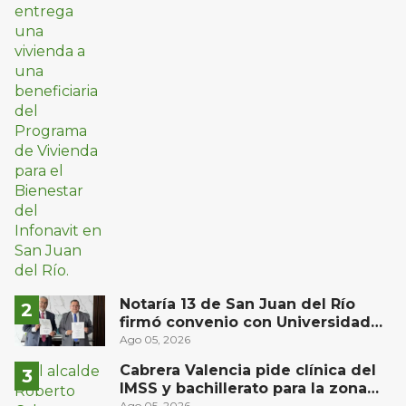
Notaría 13 de San Juan del Río
firmó convenio con Universidad
Privada del Bajío para recibir
Ago 05, 2026
estudiantes en prácticas
Cabrera Valencia pide clínica del
IMSS y bachillerato para la zona
Ago 05, 2026