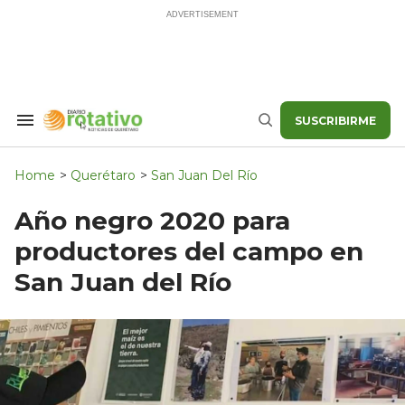
Skip
to
content
SUSCRIBIRME
Search
Buscar
&
Section
Navigation
Home
>
Querétaro
>
San Juan Del Río
Año negro 2020 para
productores del campo en
San Juan del Río