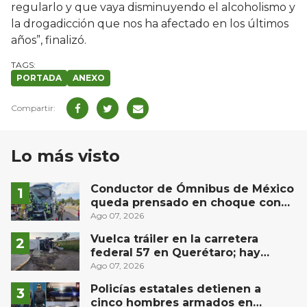
regularlo y que vaya disminuyendo el alcoholismo y
la drogadicción que nos ha afectado en los últimos
años”, finalizó.
PORTADA
ANEXO
Lo más visto
Conductor de Ómnibus de México
queda prensado en choque con
materialista en San Juan del Río
Ago 07, 2026
Vuelca tráiler en la carretera
federal 57 en Querétaro; hay
derrame de combustible
Ago 07, 2026
controlado, sin lesionados
Policías estatales detienen a
cinco hombres armados en