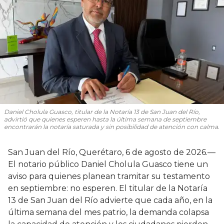
Daniel Cholula Guasco, titular de la Notaría 13 de San Juan del Río,
advirtió que quienes esperen hasta la última semana de septiembre
encontrarán la notaría saturada y sin posibilidad de atención con calma.
San Juan del Río, Querétaro, 6 de agosto de 2026.—
El notario público Daniel Cholula Guasco tiene un
aviso para quienes planean tramitar su testamento
en septiembre: no esperen. El titular de la Notaría
13 de San Juan del Río advierte que cada año, en la
última semana del mes patrio, la demanda colapsa