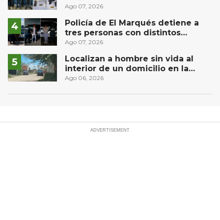
Puebla capital
Ago 07, 2026
Policía de El Marqués detiene a
tres personas con distintos
narcóticos
Ago 07, 2026
Localizan a hombre sin vida al
interior de un domicilio en la
comunidad El Rodeo, San Juan del
Ago 06, 2026
Río