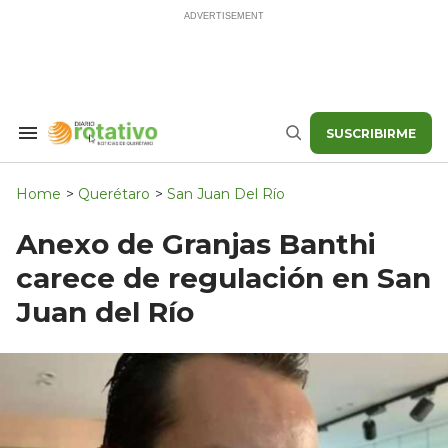
Skip
to
content
SUSCRIBIRME
Search
Buscar
&
Section
Navigation
Home
>
Querétaro
>
San Juan Del Río
Anexo de Granjas Banthi
carece de regulación en San
Juan del Río