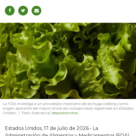
La FDA investiga a un proveedor mexicano de lechuga iceberg como
origen aparente del mayor brote de ciclosporiasis registrado en Estados
Unidos.
Foto: Ilustrativa/ (
depositphotos
)
Estados Unidos, 17 de julio de 2026.- La
Administración de Alimentos y Medicamentos (FDA)