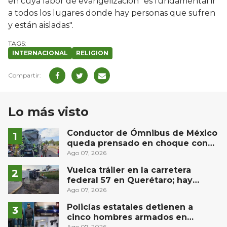
en cuya labor de evangelización "es fundamental ir
a todos los lugares donde hay personas que sufren
y están aisladas".
INTERNACIONAL
RELIGION
Lo más visto
Conductor de Ómnibus de México
queda prensado en choque con
materialista en San Juan del Río
Ago 07, 2026
Vuelca tráiler en la carretera
federal 57 en Querétaro; hay
derrame de combustible
Ago 07, 2026
controlado, sin lesionados
Policías estatales detienen a
cinco hombres armados en
Ago 07, 2026