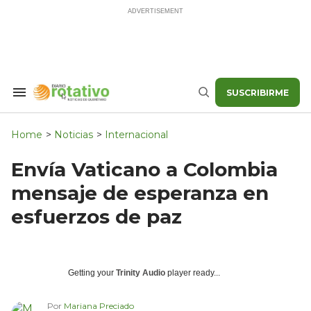
Skip
to
content
SUSCRIBIRME
Search
Buscar
&
Section
Navigation
Home
>
Noticias
>
Internacional
Envía Vaticano a Colombia
mensaje de esperanza en
esfuerzos de paz
Getting your
Trinity Audio
player ready...
Por
Mariana Preciado