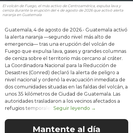
El volcán de Fuego, el más activo de Centroamérica, expulsa lava y
ceniza durante la erupción del 4 de agosto de 2026 que activó alerta
naranja en Guatemala
Guatemala, 4 de agosto de 2026.- Guatemala activó
la alerta naranja —segundo nivel más alto de
emergencia— tras una erupción del volcán de
Fuego que expulsa lava, gases y grandes columnas
de ceniza sobre el territorio más cercano al cráter.
La Coordinadora Nacional para la Reducción de
Desastres (Conred) declaró la alerta de peligro a
nivel nacional y ordenó la evacuación inmediata de
dos comunidades situadas en las faldas del volcán, a
unos 35 kilómetros de Ciudad de Guatemala. Las
autoridades trasladaron a los vecinos afectados a
refugios temporales.
Mantente al día