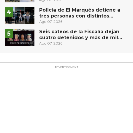
Puebla capital
Policía de El Marqués detiene a
tres personas con distintos
narcóticos
Ago 07, 2026
Seis cateos de la Fiscalía dejan
cuatro detenidos y más de mil
dosis aseguradas en Querétaro
Ago 07, 2026