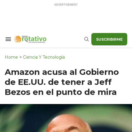
Skip
to
content
SUSCRIBIRME
Search
Buscar
&
Section
Navigation
Home
>
Ciencia Y Tecnología
Amazon acusa al Gobierno
de EE.UU. de tener a Jeff
Bezos en el punto de mira