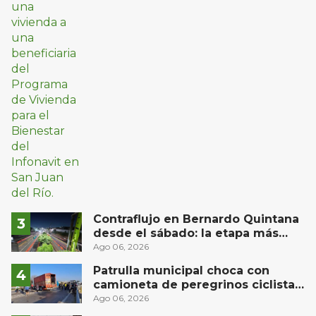
Contraflujo en Bernardo Quintana
desde el sábado: la etapa más
compleja del operativo vial
Ago 06, 2026
Patrulla municipal choca con
camioneta de peregrinos ciclistas
en la autopista México-Querétaro
Ago 06, 2026