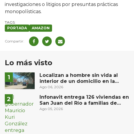
investigaciones o litigios por presuntas prácticas
monopolísticas.
PORTADA
AMAZON
Lo más visto
Localizan a hombre sin vida al
interior de un domicilio en la
comunidad El Rodeo, San Juan del
Ago 06, 2026
Río
Infonavit entrega 126 viviendas en
San Juan del Río a familias de
bajos ingresos
Ago 05, 2026