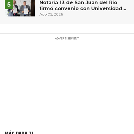
Notaría 13 de San Juan del Río
firmó convenio con Universidad
Privada del Bajío para recibir
Ago 05, 2026
estudiantes en prácticas