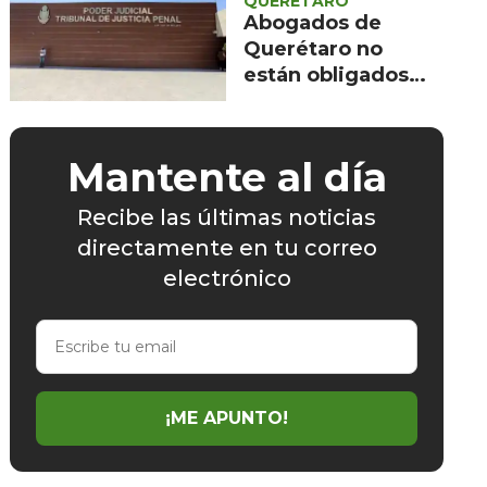
QUERÉTARO
Abogados de
Querétaro no
están obligados
credencializarse:
TSJ
Mantente al día
Recibe las últimas noticias
directamente en tu correo
electrónico
Escribe
tu
email
¡ME APUNTO!