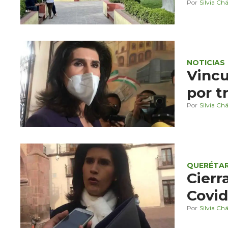
Silvia Ch
NOTICIAS
Vincu
por t
Silvia Ch
QUERÉTA
Cierr
Covid
Silvia Ch