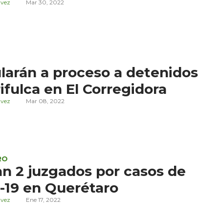
ávez
Mar 30, 2022
larán a proceso a detenidos
rifulca en El Corregidora
ávez
Mar 08, 2022
RO
an 2 juzgados por casos de
-19 en Querétaro
ávez
Ene 17, 2022