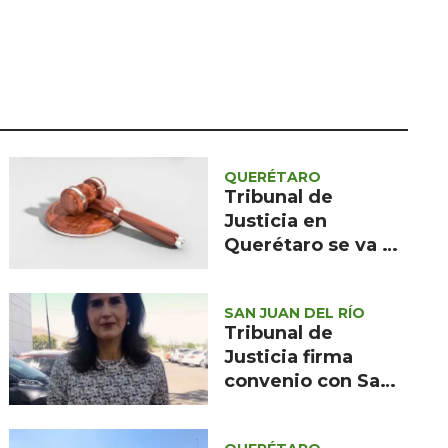
Seguridad
Ciencia y
tecnología
Política
Turismo
QUERÉTARO
Asuntos Sociales
Tribunal de
Justicia en
Estilo de vida
Querétaro se va de
vacaciones
Opinión
SAN JUAN DEL RÍO
Tribunal de
Justicia firma
convenio con San
Juan del Río