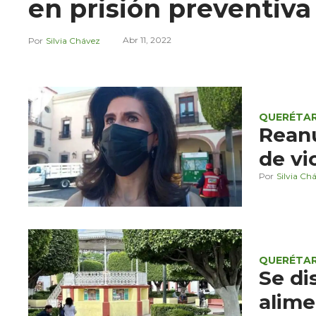
en prisión preventiva
Abr 11, 2022
Silvia Chávez
QUERÉTA
Rean
de vi
Silvia Ch
QUERÉTA
Se di
alime