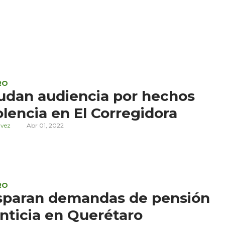
RO
udan audiencia por hechos
olencia en El Corregidora
ávez
Abr 01, 2022
RO
sparan demandas de pensión
nticia en Querétaro