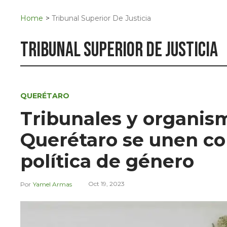
Navigation
San Juan del Río
Home
>
Tribunal Superior De Justicia
Municipios
tribunal superior de justicia
QUERÉTARO
Tribunales y organism
Querétaro se unen con
política de género
Oct 19, 2023
Yamel Armas