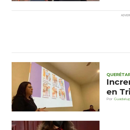
QUERÉTA
Incre
en Tr
Guadalup