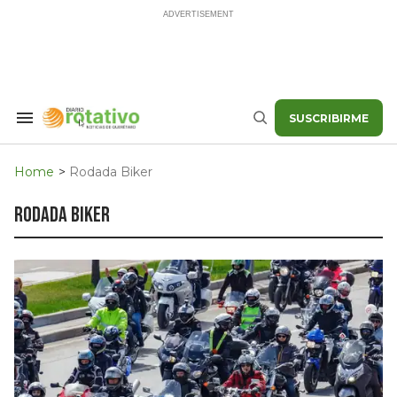
Skip
to
content
SUSCRIBIRME
Search
Buscar
&
Section
Navigation
Home
>
Rodada Biker
rodada biker