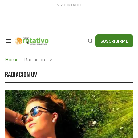
Skip
to
content
SUSCRIBIRME
Search
Buscar
&
Section
Navigation
Home
>
Radiacion Uv
radiacion uv