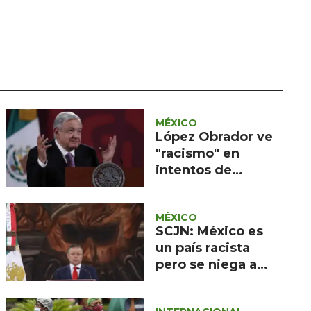
Seguridad
Ciencia y
tecnología
Política
Turismo
MÉXICO
Asuntos Sociales
López Obrador ve
"racismo" en
Estilo de vida
intentos de
destituir al
Opinión
presidente de
MÉXICO
Perú
SCJN: México es
un país racista
pero se niega a
reconocerlo