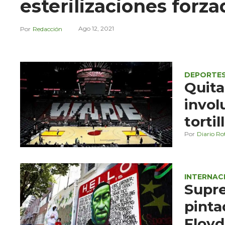
esterilizaciones forz
Ago 12, 2021
Redacción
DEPORTE
Quita
invol
tortil
Diario Ro
INTERNAC
Supre
pinta
Floyd