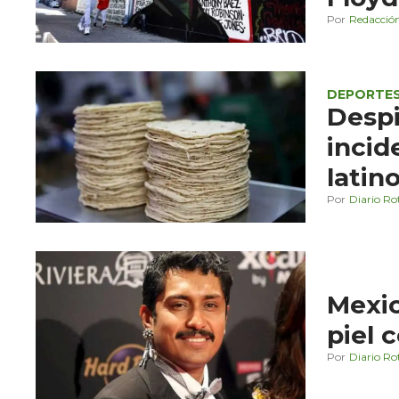
Redacció
DEPORTE
Despi
incid
latin
Diario Ro
Mexic
piel 
Diario Ro