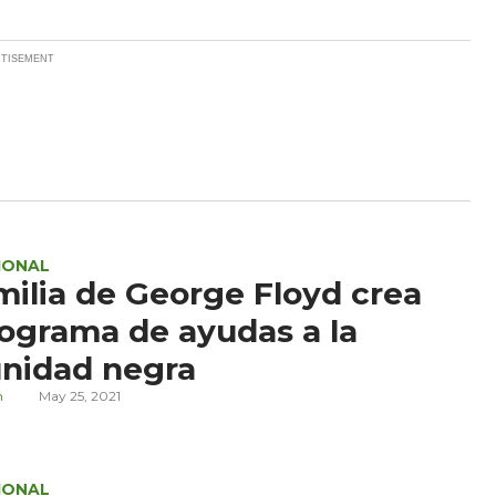
IONAL
milia de George Floyd crea
ograma de ayudas a la
nidad negra
n
May 25, 2021
IONAL