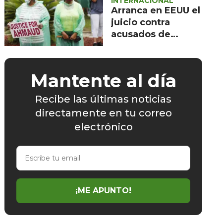
INTERNACIONAL
Arranca en EEUU el
juicio contra
acusados de
perseguir y matar
afroamericano
Mantente al día
Recibe las últimas noticias
directamente en tu correo
electrónico
Escribe
tu
email
¡ME APUNTO!