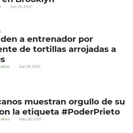
n
Jun 25, 2021
S
den a entrenador por
ente de tortillas arrojadas a
os
tativo
Jun 23, 2021
anos muestran orgullo de su
con la etiqueta #PoderPrieto
tativo
May 26, 2021