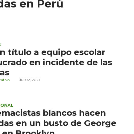
adas en Perú
S
n título a equipo escolar
ucrado en incidente de las
las
tativo
Jul 02, 2021
IONAL
macistas blancos hacen
das en un busto de George
 en Brooklyn