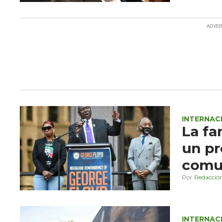
INTERNAC
La fa
un pr
comu
Redacció
INTERNAC