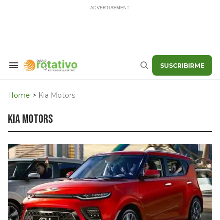
Skip
to
content
SUSCRIBIRME
Search
Buscar
&
Section
Navigation
Home
>
Kia Motors
kia motors