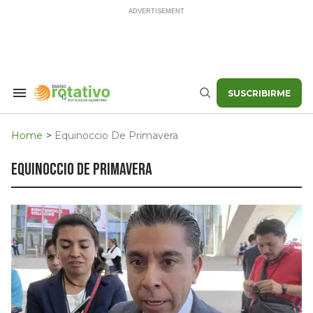
Skip
to
content
SUSCRIBIRME
Search
Buscar
&
Section
Navigation
Home
>
Equinoccio De Primavera
equinoccio de primavera