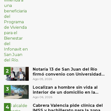
Notaría 13 de San Juan del Río
firmó convenio con Universidad
Privada del Bajío para recibir
Ago 05, 2026
estudiantes en prácticas
Localizan a hombre sin vida al
interior de un domicilio en la
comunidad El Rodeo, San Juan del
Ago 06, 2026
Río
Cabrera Valencia pide clínica del
IMSS y bachillerato para la zona