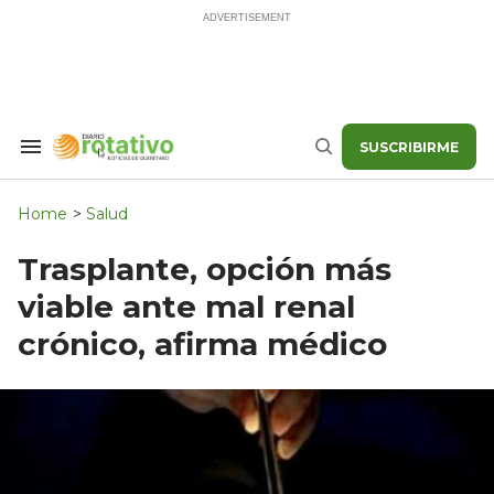
Skip
to
content
SUSCRIBIRME
Search
Buscar
&
Section
Navigation
Home
>
Salud
Trasplante, opción más
viable ante mal renal
crónico, afirma médico