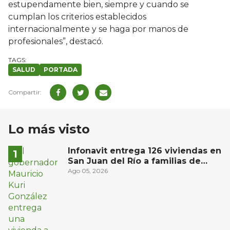
estupendamente bien, siempre y cuando se
cumplan los criterios establecidos
internacionalmente y se haga por manos de
profesionales”, destacó.
SALUD
PORTADA
Lo más visto
Infonavit entrega 126 viviendas en
San Juan del Río a familias de
bajos ingresos
Ago 05, 2026