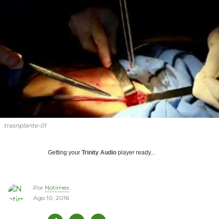
trasnplante-01
Getting your
Trinity Audio
player ready...
Por
Notimex
Ago 10, 2016