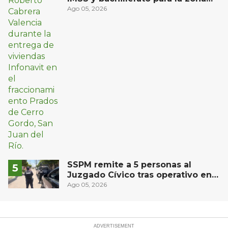
oriente de San Juan del Río
Ago 05, 2026
SSPM remite a 5 personas al
Juzgado Cívico tras operativo en
San Juan del Río
Ago 05, 2026