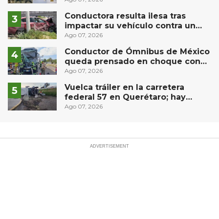
Conductora resulta ilesa tras
impactar su vehículo contra un
muro en Huimilpan
Ago 07, 2026
Conductor de Ómnibus de México
queda prensado en choque con
materialista en San Juan del Río
Ago 07, 2026
Vuelca tráiler en la carretera
federal 57 en Querétaro; hay
derrame de combustible
Ago 07, 2026
controlado, sin lesionados