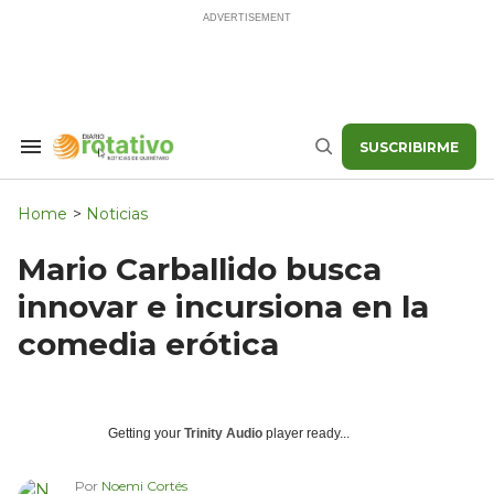
Skip
to
content
SUSCRIBIRME
Search
Buscar
&
Section
Navigation
Home
>
Noticias
Mario Carballido busca
innovar e incursiona en la
comedia erótica
Getting your
Trinity Audio
player ready...
Por
Noemi Cortés