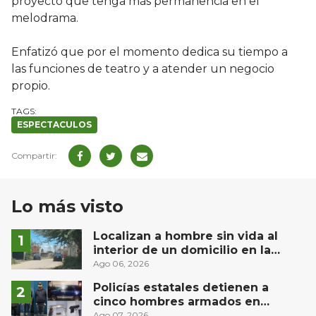
proyecto que tenga más permanencia en el
melodrama.
Enfatizó que por el momento dedica su tiempo a
las funciones de teatro y a atender un negocio
propio.
ESPECTACULOS
Lo más visto
Localizan a hombre sin vida al
interior de un domicilio en la
comunidad El Rodeo, San Juan del
Ago 06, 2026
Río
Policías estatales detienen a
cinco hombres armados en
Puebla capital
Ago 07, 2026