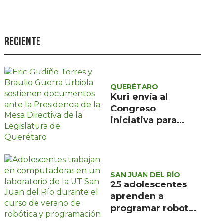
Seguridad
Ciencia y
tecnología
Reciente
Política
Turismo
QUERÉTARO
Asuntos Sociales
Kuri envía al
Congreso
Estilo de vida
iniciativa para
elegir jueces en
Opinión
2028 y crear
órganos de
evaluación judicial
SAN JUAN DEL RÍO
25 adolescentes
aprenden a
programar robots
y crear apps en la