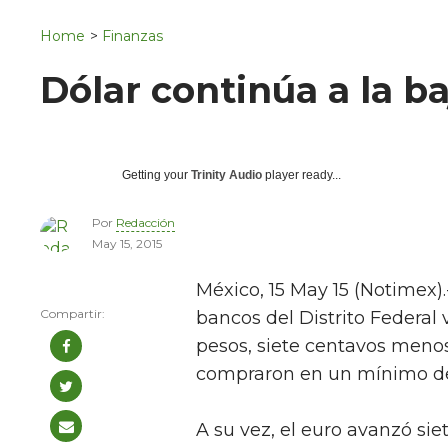
Navigation
San Juan del Río
Home
>
Finanzas
Municipios
Dólar continúa a la ba
Getting your
Trinity Audio
player ready...
Por
Redacción
May 15, 2015
México, 15 May 15 (Notimex).
bancos del Distrito Federal 
pesos, siete centavos menos 
compraron en un mínimo de
A su vez, el euro avanzó si