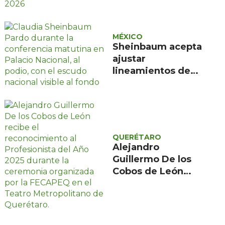
UT San Juan del
Río
MÉXICO
Sheinbaum acepta
ajustar
lineamientos de
audiencias pero
defiende principio
constitucional
QUERÉTARO
Alejandro
Guillermo De los
Cobos de León
recibió el galardón
en el Teatro
Metropolitano