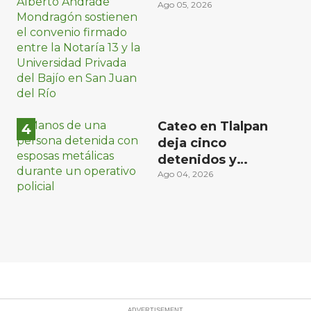
Universidad del
Ago 05, 2026
Bajío para recibir
estudiantes en
prácticas
Cateo en Tlalpan
deja cinco
detenidos y
decomiso de droga
Ago 04, 2026
y un arma