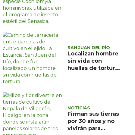
combatir el
gusano
barrenador: no las
mates
SAN JUAN DEL RÍO
Localizan hombre
sin vida con
huellas de tortura
en ejido La
Estancia, San Juan
del Río
NOTICIAS
Firman sus tierras
por 30 años y no
vivirán para