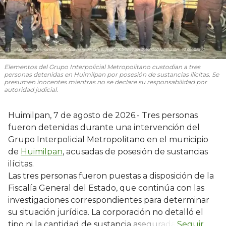
Elementos del Grupo Interpolicial Metropolitano custodian a tres
personas detenidas en Huimilpan por posesión de sustancias ilícitas. Se
presumen inocentes mientras no se declare su responsabilidad por
autoridad judicial.
Huimilpan, 7 de agosto de 2026.- Tres personas
fueron detenidas durante una intervención del
Grupo Interpolicial Metropolitano en el municipio
de
Huimilpan
, acusadas de posesión de sustancias
ilícitas.
Las tres personas fueron puestas a disposición de la
Fiscalía General del Estado, que continúa con las
investigaciones correspondientes para determinar
su situación jurídica. La corporación no detalló el
tipo ni la cantidad de sustancia asegurada.