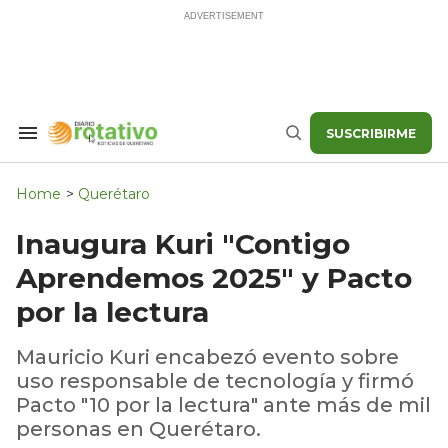
Skip
to
content
SUSCRIBIRME
Search
Buscar
&
Section
Navigation
Home
>
Querétaro
Inaugura Kuri "Contigo
Aprendemos 2025" y Pacto
por la lectura
Mauricio Kuri encabezó evento sobre
uso responsable de tecnología y firmó
Pacto "10 por la lectura" ante más de mil
personas en Querétaro.