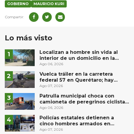
GOBIERNO
MAURICIO KURI
Lo más visto
Localizan a hombre sin vida al
interior de un domicilio en la
comunidad El Rodeo, San Juan del
Ago 06, 2026
Río
Vuelca tráiler en la carretera
federal 57 en Querétaro; hay
derrame de combustible
Ago 07, 2026
controlado, sin lesionados
Patrulla municipal choca con
camioneta de peregrinos ciclistas
en la autopista México-Querétaro
Ago 06, 2026
Policías estatales detienen a
cinco hombres armados en
Puebla capital
Ago 07, 2026