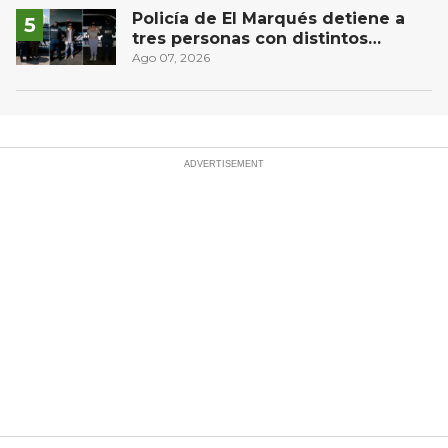
Policía de El Marqués detiene a
tres personas con distintos
narcóticos
Ago 07, 2026