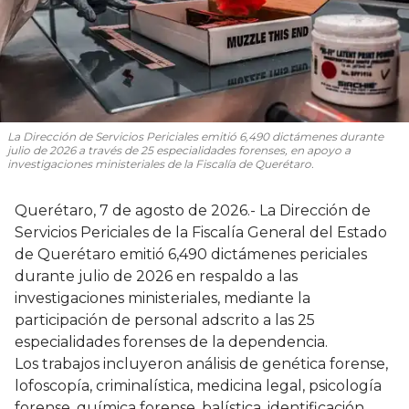
La Dirección de Servicios Periciales emitió 6,490 dictámenes durante
julio de 2026 a través de 25 especialidades forenses, en apoyo a
investigaciones ministeriales de la Fiscalía de Querétaro.
Querétaro, 7 de agosto de 2026.- La Dirección de
Servicios Periciales de la Fiscalía General del Estado
de Querétaro emitió 6,490 dictámenes periciales
durante julio de 2026 en respaldo a las
investigaciones ministeriales, mediante la
participación de personal adscrito a las 25
especialidades forenses de la dependencia.
Los trabajos incluyeron análisis de genética forense,
lofoscopía, criminalística, medicina legal, psicología
forense, química forense, balística, identificación