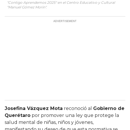
"Contigo Aprendemos 2025" en el Centro Educativo y Cultural
"Manuel Gómez Morin".
Josefina Vázquez Mota
reconoció al
Gobierno de
Querétaro
por promover una ley que protege la
salud mental de niñas, niños y jóvenes,
manifestando su deseo de que esta normativa se