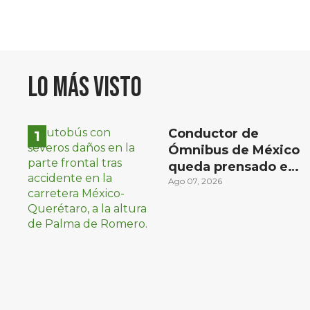
Lo más visto
Conductor de
Ómnibus de México
queda prensado en
choque con
Ago 07, 2026
materialista en San
Juan del Río