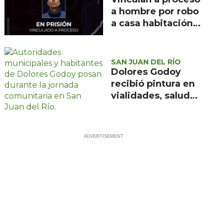
a hombre por robo
a casa habitación
en Santa Rosa
Jáuregui
SAN JUAN DEL RÍO
Dolores Godoy
recibió pintura en
vialidades, salud
visual y jitomate
en la jornada 52
del gobierno
municipal