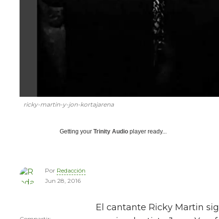
ricky-martin-y-jon-kortajarena
Getting your
Trinity Audio
player ready...
Por
Redacción
Jun 28, 2016
El cantante Ricky Martin si