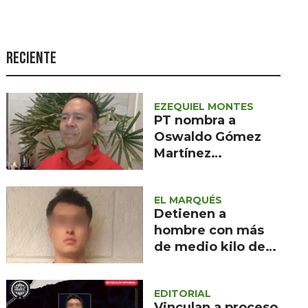
Seguridad
Ciencia y
tecnología
Reciente
Política
Turismo
EZEQUIEL MONTES
PT nombra a
Asuntos Sociales
Oswaldo Gómez
Martínez
Estilo de vida
coordinador de
Opinión
afiliación distrital
EL MARQUÉS
en el semidesierto
Detienen a
queretano
hombre con más
de medio kilo de
droga en Rincones
del Marqués
EDITORIAL
Vinculan a proceso