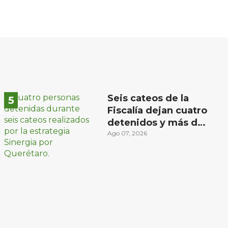
Seis cateos de la
Fiscalía dejan cuatro
detenidos y más de
mil dosis
Ago 07, 2026
aseguradas en
Querétaro