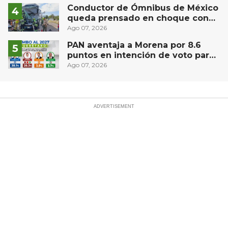
universitarios
Conductor de Ómnibus de México
queda prensado en choque con
materialista en San Juan del Río
Ago 07, 2026
PAN aventaja a Morena por 8.6
puntos en intención de voto para
gubernatura de Querétaro, según
Ago 07, 2026
Demoscopia