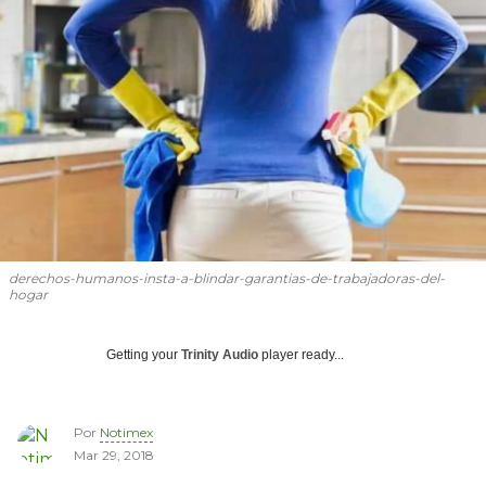
derechos-humanos-insta-a-blindar-garantias-de-trabajadoras-del-
hogar
Getting your
Trinity Audio
player ready...
Por
Notimex
Mar 29, 2018