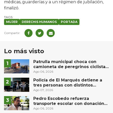
médicas, guarderías y a un régimen de jubilación,
finalizó.
MUJER
DERECHIS HUMANOS
PORTADA
Lo más visto
Patrulla municipal choca con
camioneta de peregrinos ciclistas
en la autopista México-Querétaro
Ago 06, 2026
Policía de El Marqués detiene a
tres personas con distintos
narcóticos
Ago 07, 2026
Pedro Escobedo refuerza
transporte escolar con donación
de camión de Flecha Amarilla para
Ago 06, 2026