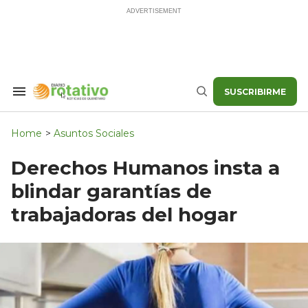
Skip
to
content
SUSCRIBIRME
Search
Buscar
&
Section
Navigation
Home
>
Asuntos Sociales
Derechos Humanos insta a
blindar garantías de
trabajadoras del hogar