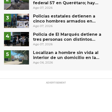
federal 57 en Querétaro; hay
derrame de combustible
Ago 07, 2026
controlado, sin lesionados
Policías estatales detienen a
cinco hombres armados en
Puebla capital
Ago 07, 2026
Policía de El Marqués detiene a
tres personas con distintos
narcóticos
Ago 07, 2026
Localizan a hombre sin vida al
interior de un domicilio en la
comunidad El Rodeo, San Juan del
Ago 06, 2026
Río