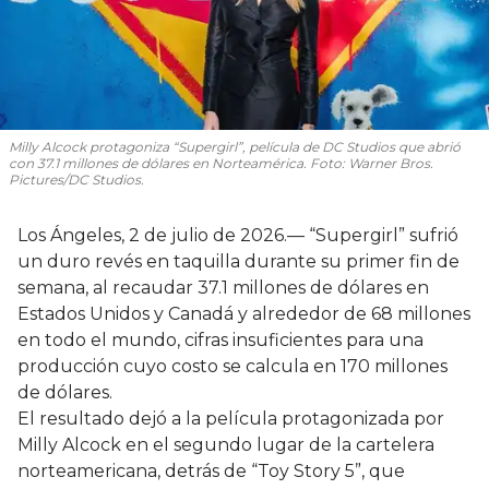
Milly Alcock protagoniza “Supergirl”, película de DC Studios que abrió
con 37.1 millones de dólares en Norteamérica. Foto: Warner Bros.
Pictures/DC Studios.
Los Ángeles, 2 de julio de 2026.— “Supergirl” sufrió
un duro revés en taquilla durante su primer fin de
semana, al recaudar 37.1 millones de dólares en
Estados Unidos y Canadá y alrededor de 68 millones
en todo el mundo, cifras insuficientes para una
producción cuyo costo se calcula en 170 millones
de dólares.
El resultado dejó a la película protagonizada por
Milly Alcock en el segundo lugar de la cartelera
norteamericana, detrás de “Toy Story 5”, que