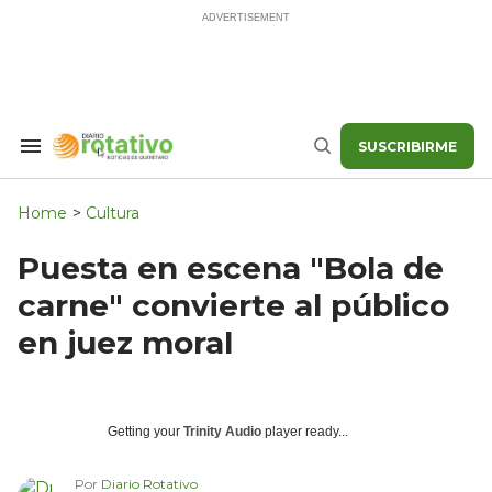
Skip
to
content
SUSCRIBIRME
Search
Buscar
&
Section
Navigation
Home
>
Cultura
Puesta en escena "Bola de
carne" convierte al público
en juez moral
Getting your
Trinity Audio
player ready...
Por
Diario Rotativo