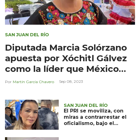
SAN JUAN DEL RÍO
Diputada Marcia Solórzano
apuesta por Xóchitl Gálvez
como la líder que México
necesita
Sep 08, 2023
Martín García Chavero
SAN JUAN DEL RÍO
El PRI se moviliza, con
miras a contrarrestar el
oficialismo, bajo el
estandarte de la alianza
Va por México