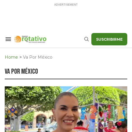
Skip
to
content
SUSCRIBIRME
Search
Buscar
&
Section
Navigation
Home
>
Va Por México
va por méxico