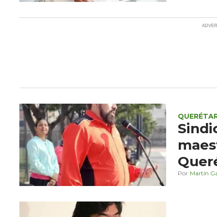
QUERÉTA
Sindi
maest
Quer
Martín G