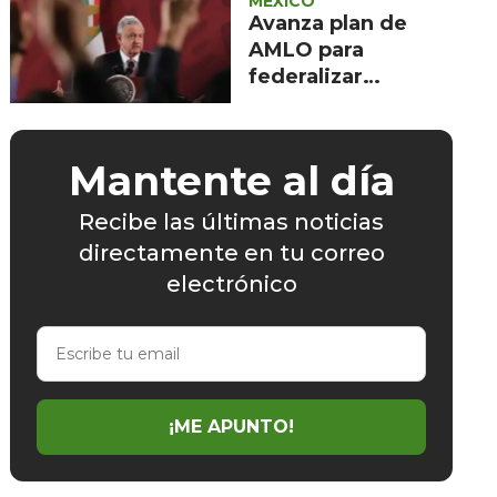
MÉXICO
Avanza plan de
AMLO para
federalizar
nóminas de
maestros
Mantente al día
Recibe las últimas noticias
directamente en tu correo
electrónico
Escribe
tu
email
¡ME APUNTO!