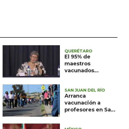
Seguridad
Ciencia y
tecnología
Política
Turismo
QUERÉTARO
Asuntos Sociales
El 95% de
maestros
Estilo de vida
vacunados
AntiCOVID en
Opinión
Querétaro
SAN JUAN DEL RÍO
Arranca
vacunación a
profesores en San
Juan del Río