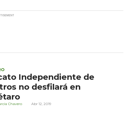
RO
cato Independiente de
ros no desfilará en
étaro
arcía Chavero
Abr 12, 2019