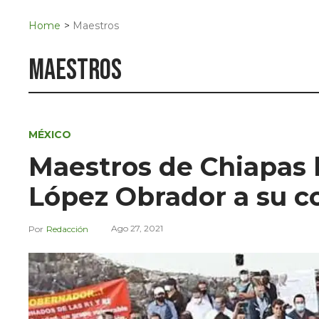
Navigation
San Juan del Río
Home
>
Maestros
Municipios
maestros
MÉXICO
Maestros de Chiapas 
López Obrador a su co
Ago 27, 2021
Redacción