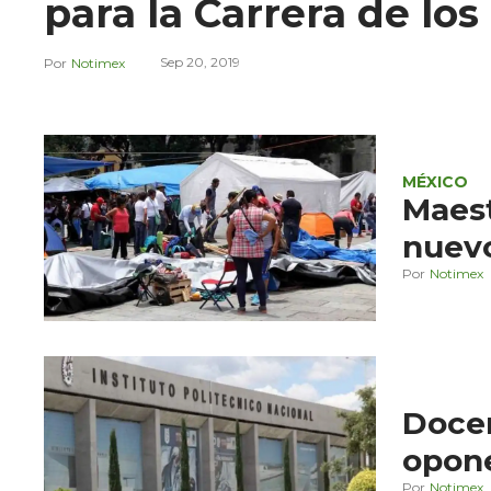
para la Carrera de lo
Sep 20, 2019
Notimex
MÉXICO
Maest
nuev
Notimex
Docen
opone
Notimex