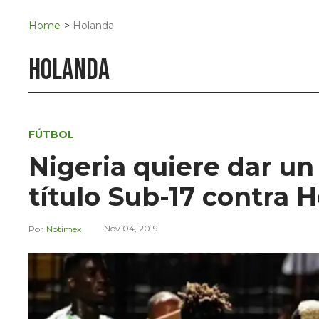
Navigation
San Juan del Río
Home
>
Holanda
Municipios
holanda
FÚTBOL
Nigeria quiere dar un
título Sub-17 contra 
Nov 04, 2019
Notimex