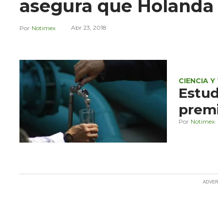
asegura que Holanda
Abr 23, 2018
Notimex
CIENCIA 
Estu
prem
Notimex