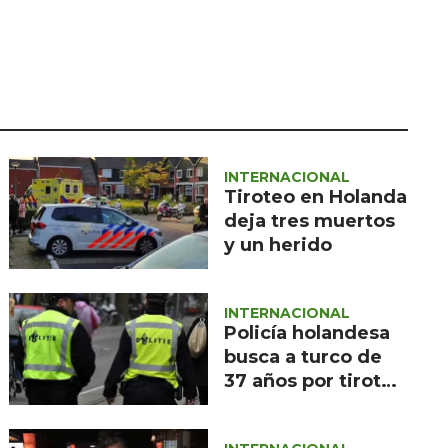
Seguridad
Ciencia y
tecnología
Política
Turismo
INTERNACIONAL
Asuntos Sociales
Tiroteo en Holanda
deja tres muertos
Estilo de vida
y un herido
Opinión
INTERNACIONAL
Policía holandesa
busca a turco de
37 años por tiroteo
en tranvia