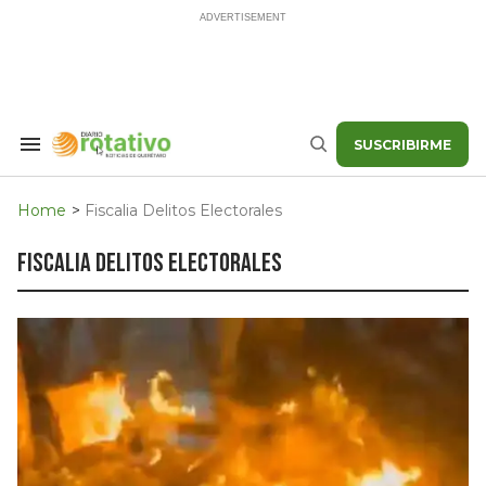
Skip
to
content
SUSCRIBIRME
Search
Buscar
&
Section
Navigation
Home
>
Fiscalia Delitos Electorales
fiscalia delitos electorales