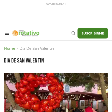
Skip
to
content
SUSCRIBIRME
Search
Buscar
&
Section
Navigation
Home
>
Dia De San Valentin
dia de san valentin