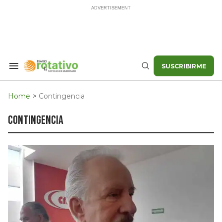
Skip
to
content
SUSCRIBIRME
Search
Buscar
&
Section
Navigation
Home
>
Contingencia
contingencia