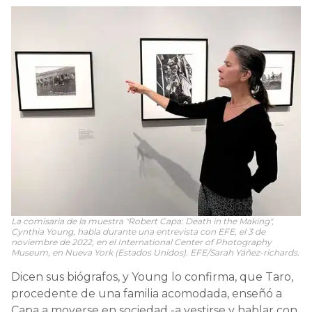
La comisaria de la muestra "Robert Capa: Death in the Making",
Cynthia Young, habla durante una entrevista con EFE, el 3 de
noviembre de 2022, en el International Center of Photography
Museum, en Nueva York (Estados Unidos). EFE/Sarah Yáñez-richards.
Dicen sus biógrafos, y Young lo confirma, que Taro,
procedente de una familia acomodada, enseñó a
Capa a moverse en sociedad -a vestirse y hablar con