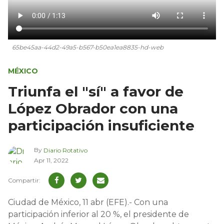
65be45aa-44d2-49a5-b567-b50ea1ea8835-hd-web
MÉXICO
Triunfa el "sí" a favor de
López Obrador con una
participación insuficiente
By
Diario Rotativo
Apr 11, 2022
Ciudad de México, 11 abr (EFE).- Con una
participación inferior al 20 %, el presidente de