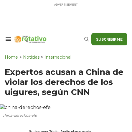
Skip
to
content
SUSCRIBIRME
Search
Buscar
&
Section
Navigation
Home
>
Noticias
>
Internacional
Expertos acusan a China de
violar los derechos de los
uigures, según CNN
china-derechos-efe
Getting your
Trinity Audio
player ready...