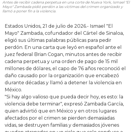
Antes de recibir cadena perpetua en una corte de Nueva York, Ismael "El
Mayo" Zambada pidió perdón a las víctimas del crimen organizado y
llamó a poner fin a la violencia.
Estados Unidos, 21 de julio de 2026.- Ismael "El
Mayo" Zambada, cofundador del Cártel de Sinaloa,
eligió sus últimas palabras públicas para pedir
perdón. En una carta que leyó en español ante el
juez federal Brian Cogan, minutos antes de recibir
cadena perpetua y una orden de pago de 15 mil
millones de dólares, el capo de 76 años reconoció el
daño causado por la organización que encabezó
durante décadas y llamó a detener la violencia en
México.
"Si hay algo valioso que pueda decir hoy, es esto: la
violencia debe terminar", expresó Zambada García,
quien advirtió que en México y en otros lugares
afectados por el crimen se pierden demasiadas
vidas, se destruyen familias y demasiados jóvenes