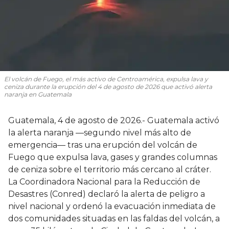
El volcán de Fuego, el más activo de Centroamérica, expulsa lava y
ceniza durante la erupción del 4 de agosto de 2026 que activó alerta
naranja en Guatemala
Guatemala, 4 de agosto de 2026.- Guatemala activó
la alerta naranja —segundo nivel más alto de
emergencia— tras una erupción del volcán de
Fuego que expulsa lava, gases y grandes columnas
de ceniza sobre el territorio más cercano al cráter.
La Coordinadora Nacional para la Reducción de
Desastres (Conred) declaró la alerta de peligro a
nivel nacional y ordenó la evacuación inmediata de
dos comunidades situadas en las faldas del volcán, a