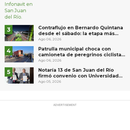
Contraflujo en Bernardo Quintana
desde el sábado: la etapa más
compleja del operativo vial
Ago 06, 2026
Patrulla municipal choca con
camioneta de peregrinos ciclistas
en la autopista México-Querétaro
Ago 06, 2026
Notaría 13 de San Juan del Río
firmó convenio con Universidad
Privada del Bajío para recibir
Ago 05, 2026
estudiantes en prácticas