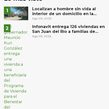
Localizan a hombre sin vida al
interior de un domicilio en la
comunidad El Rodeo, San Juan del
Ago 06, 2026
Río
Infonavit entrega 126 viviendas en
San Juan del Río a familias de
bajos ingresos
Ago 05, 2026