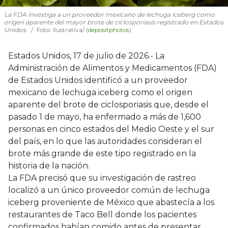
La FDA investiga a un proveedor mexicano de lechuga iceberg como
origen aparente del mayor brote de ciclosporiasis registrado en Estados
Unidos.
Foto: Ilustrativa/ (
depositphotos
)
Estados Unidos, 17 de julio de 2026.- La
Administración de Alimentos y Medicamentos (FDA)
de Estados Unidos identificó a un proveedor
mexicano de lechuga iceberg como el origen
aparente del brote de ciclosporiasis que, desde el
pasado 1 de mayo, ha enfermado a más de 1,600
personas en cinco estados del Medio Oeste y el sur
del país, en lo que las autoridades consideran el
brote más grande de este tipo registrado en la
historia de la nación.
La FDA precisó que su investigación de rastreo
localizó a un único proveedor común de lechuga
iceberg proveniente de México que abastecía a los
restaurantes de Taco Bell donde los pacientes
confirmados habían comido antes de presentar