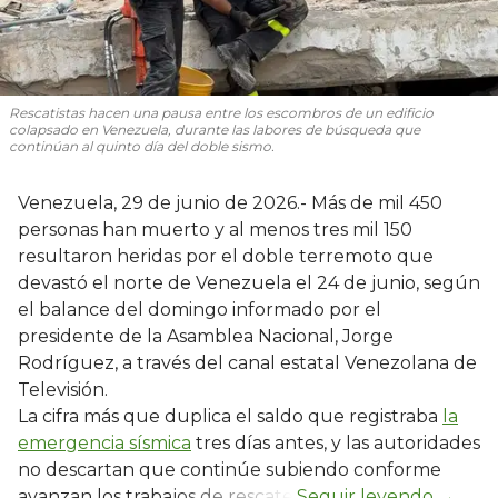
Rescatistas hacen una pausa entre los escombros de un edificio
colapsado en Venezuela, durante las labores de búsqueda que
continúan al quinto día del doble sismo.
Venezuela, 29 de junio de 2026.- Más de mil 450
personas han muerto y al menos tres mil 150
resultaron heridas por el doble terremoto que
devastó el norte de Venezuela el 24 de junio, según
el balance del domingo informado por el
presidente de la Asamblea Nacional, Jorge
Rodríguez, a través del canal estatal Venezolana de
Televisión.
La cifra más que duplica el saldo que registraba
la
emergencia sísmica
tres días antes, y las autoridades
no descartan que continúe subiendo conforme
avanzan los trabajos de rescate.