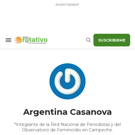
Skip
to
content
SUSCRIBIRME
Search
Buscar
&
Section
Navigation
Argentina Casanova
*Integrante de la Red Nacional de Periodistas y del
Observatorio de Feminicidio en Campeche.