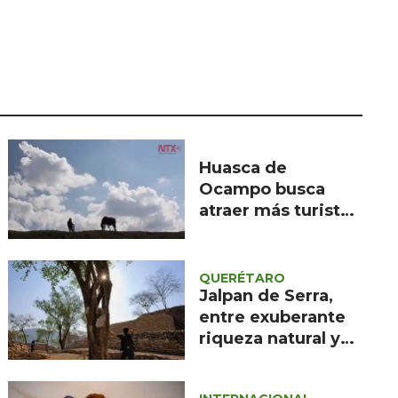
Seguridad
Ciencia y
tecnología
Política
Turismo
Huasca de
Asuntos Sociales
Ocampo busca
Estilo de vida
atraer más turistas
con Geoparque
Opinión
QUERÉTARO
Jalpan de Serra,
entre exuberante
riqueza natural y
belleza de arte
barroco