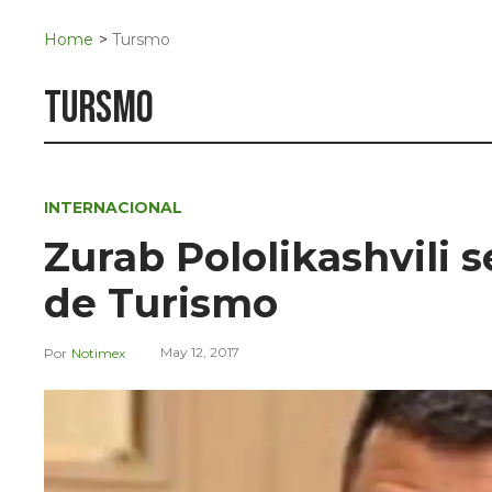
Navigation
San Juan del Río
Home
>
Tursmo
Municipios
tursmo
INTERNACIONAL
Zurab Pololikashvili 
de Turismo
May 12, 2017
Notimex