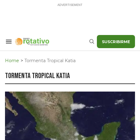
Skip
to
content
SUSCRIBIRME
Search
Buscar
&
Section
Navigation
Home
>
Tormenta Tropical Katia
tormenta tropical katia