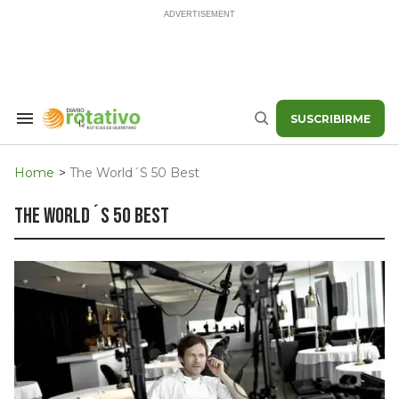
Skip
to
content
SUSCRIBIRME
Search
Buscar
&
Section
Navigation
Home
>
The World´s 50 Best
the world´s 50 best