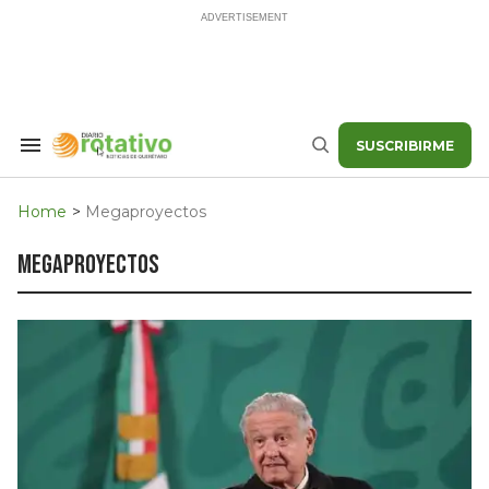
Skip
to
content
SUSCRIBIRME
Search
Buscar
&
Section
Navigation
Home
>
Megaproyectos
megaproyectos