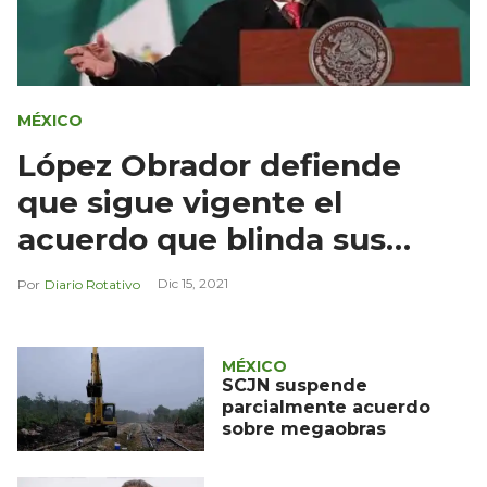
MÉXICO
López Obrador defiende
que sigue vigente el
acuerdo que blinda sus
megaobras
Dic 15, 2021
Diario Rotativo
MÉXICO
SCJN suspende
parcialmente acuerdo
sobre megaobras