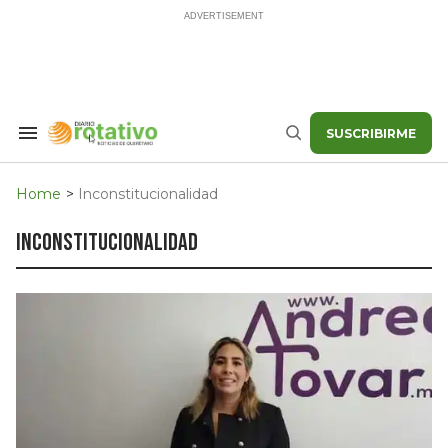
Skip
to
content
SUSCRIBIRME
Search
Buscar
&
Section
Navigation
Home
>
Inconstitucionalidad
inconstitucionalidad