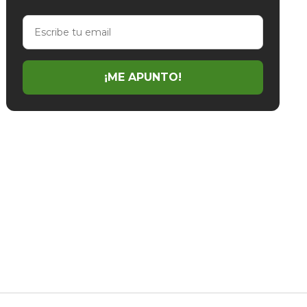
Escribe
tu
email
¡ME APUNTO!