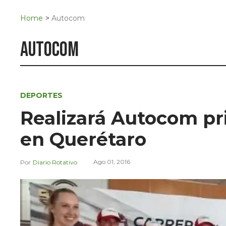
Navigation
San Juan del Río
Home
>
Autocom
Municipios
autocom
DEPORTES
Realizará Autocom pri
en Querétaro
Ago 01, 2016
Diario Rotativo