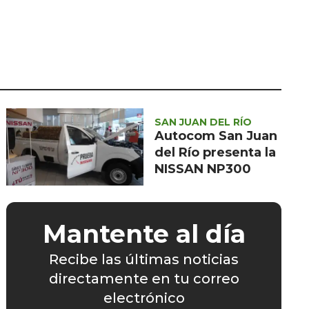
Seguridad
Ciencia y
tecnología
Política
Turismo
SAN JUAN DEL RÍO
Asuntos Sociales
Autocom San Juan
del Río presenta la
Estilo de vida
NISSAN NP300
Opinión
Mantente al día
Recibe las últimas noticias
directamente en tu correo
electrónico