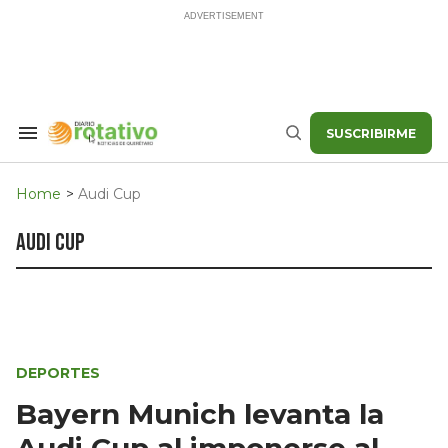
Skip
to
content
SUSCRIBIRME
Search
Buscar
&
Section
Navigation
Home
>
Audi Cup
audi cup
DEPORTES
Bayern Munich levanta la