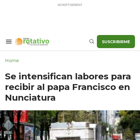
Skip
to
content
SUSCRIBIRME
Search
Buscar
&
Section
Navigation
Home
Se intensifican labores para
recibir al papa Francisco en
Nunciatura