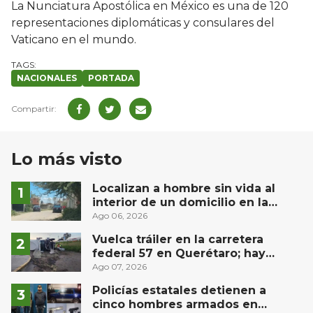
La Nunciatura Apostólica en México es una de 120
representaciones diplomáticas y consulares del
Vaticano en el mundo.
NACIONALES
PORTADA
Lo más visto
Localizan a hombre sin vida al
interior de un domicilio en la
comunidad El Rodeo, San Juan del
Ago 06, 2026
Río
Vuelca tráiler en la carretera
federal 57 en Querétaro; hay
derrame de combustible
Ago 07, 2026
controlado, sin lesionados
Policías estatales detienen a
cinco hombres armados en