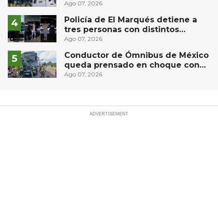
Puebla capital
Ago 07, 2026
Policía de El Marqués detiene a
tres personas con distintos
narcóticos
Ago 07, 2026
Conductor de Ómnibus de México
queda prensado en choque con
materialista en San Juan del Río,
Ago 07, 2026
autopista México-Querétaro KM
154